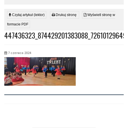
Czytaj artykuł (lektor)
Drukuj stronę
Wyświetl stronę w
formacie PDF
447436323_874429201383088_72610129649
7 czerwca 2024